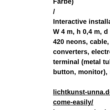
Farbe)
/
Interactive install
W 4 m, h 0,4 m, d
420 neons
,
cable
converters,
elect
terminal (metal t
button, monitor),
lichtkunst-unna.
come-easily/