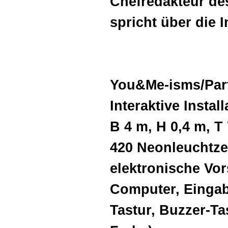
Chefredakteur de
spricht über die 
You&Me-isms/Par
Interaktive Install
B 4 m, H 0,4 m, T
420 Neonleuchtze
elektronische Vor
Computer, Eingab
Tastur, Buzzer-Ta