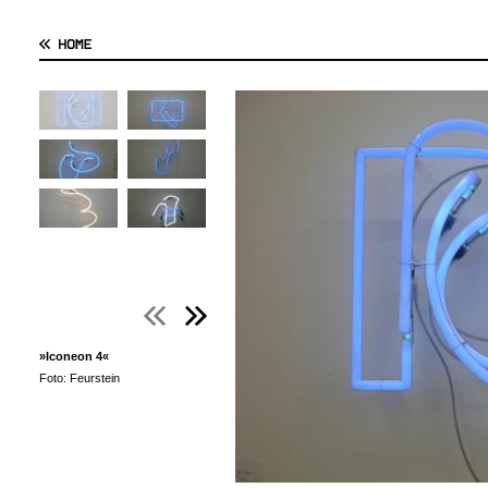
»Iconeon 4«
Foto: Feurstein